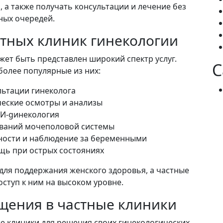
а также получать консультации и лечение без
ных очередей.
стных клиник гинекологии
жет быть представлен широкий спектр услуг.
C
олее популярные из них:
льтации гинеколога
еские осмотры и анализы
И-gинекология
ваний мочеполовой системы
ости и наблюдение за беременными
щь при острых состояниях
для поддержания женского здоровья, а частные
ступ к ним на высоком уровне.
щения в частные клиники
 клиники для решения своих гинекологических