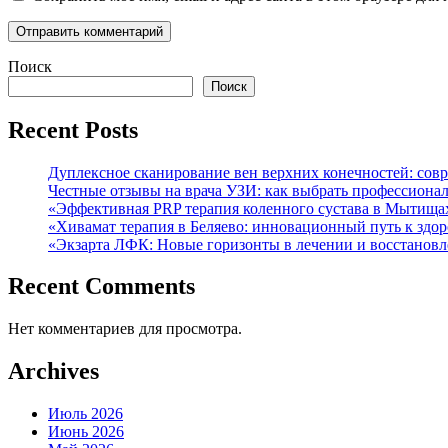
Поиск
Поиск
Recent Posts
Дуплексное сканирование вен верхних конечностей: сов
Честные отзывы на врача УЗИ: как выбрать профессиона
«Эффективная PRP терапия коленного сустава в Мытищах
«Хивамат терапия в Беляево: инновационный путь к здо
«Экзарта ЛФК: Новые горизонты в лечении и восстанов
Recent Comments
Нет комментариев для просмотра.
Archives
Июль 2026
Июнь 2026