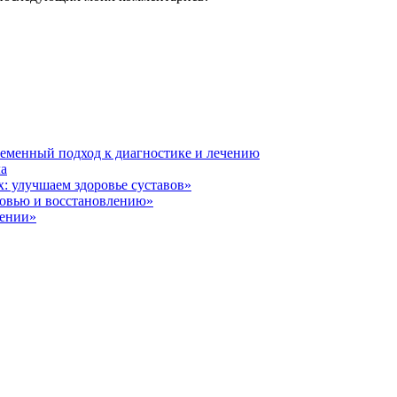
ременный подход к диагностике и лечению
ла
: улучшаем здоровье суставов»
ровью и восстановлению»
лении»