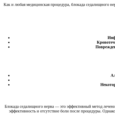
Как и любая медицинская процедура, блокада седалищного нер
Инф
Кровотеч
Поврежден
Ал
Некотор
Блокада седалищного нерва — это эффективный метод лечения
эффективность и отсутствие боли после процедуры. Однако