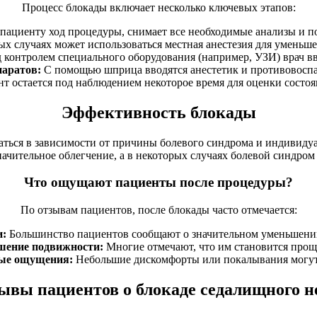
Процесс блокады включает несколько ключевых этапов:
пациенту ход процедуры, снимает все необходимые анализы и по
ых случаях может использоваться местная анестезия для умень
контролем специального оборудования (например, УЗИ) врач вв
паратов:
С помощью шприца вводятся анестетик и противовоспа
т остается под наблюдением некоторое время для оценки состо
Эффективность блокады
ться в зависимости от причины болевого синдрома и индивиду
ачительное облегчение, а в некоторых случаях болевой синдром
Что ощущают пациенты после процедуры?
По отзывам пациентов, после блокады часто отмечается:
и:
Большинство пациентов сообщают о значительном уменьшении
шение подвижности:
Многие отмечают, что им становится проще
ые ощущения:
Небольшие дискомфорты или покалывания могут с
ывы пациентов о блокаде седалищного н