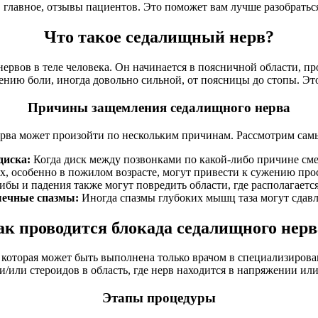
 главное, отзывы пациентов. Это поможет вам лучше разобратьс
Что такое седалищный нерв?
вов в теле человека. Он начинается в поясничной области, прох
ению боли, иногда довольно сильной, от поясницы до стопы. Э
Причины защемления седалищного нерва
рва может произойти по нескольким причинам. Рассмотрим самы
диска:
Когда диск между позвонками по какой-либо причине смещ
, особенно в пожилом возрасте, могут привести к сужению прос
бы и падения также могут повредить области, где располагаетс
чные спазмы:
Иногда спазмы глубоких мышц таза могут сдавл
ак проводится блокада седалищного нерв
 которая может быть выполнена только врачом в специализиров
и/или стероидов в область, где нерв находится в напряжении ил
Этапы процедуры