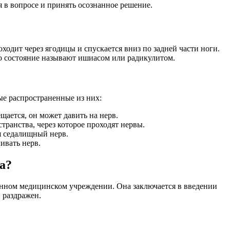
я в вопросе и принять осознанное решение.
одит через ягодицы и спускается вниз по задней части ноги.
то состояние называют ишиасом или радикулитом.
е распространенные из них:
ается, он может давить на нерв.
транства, через которое проходят нервы.
я седалищный нерв.
ивать нерв.
а?
анном медицинском учреждении. Она заключается в введении
и раздражен.