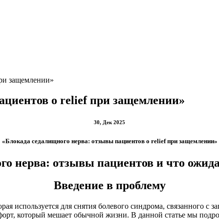
при защемлении»
циентов о relief при защемлении»
30, Дек 2025
«Блокада седалищного нерва: отзывы пациентов о relief при защемлении»
го нерва: отзывы пациентов и что ожид
Введение в проблему
орая используется для снятия болевого синдрома, связанного с
рт, который мешает обычной жизни. В данной статье мы подробн