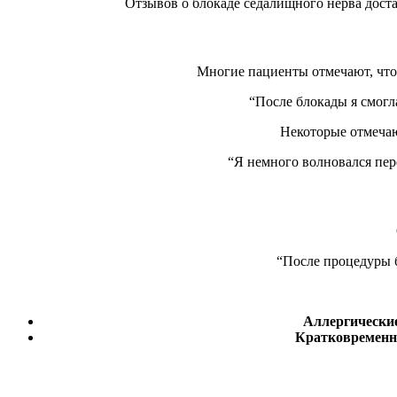
Отзывов о блокаде седалищного нерва дост
Многие пациенты отмечают, что 
“После блокады я смогл
Некоторые отмечаю
“Я немного волновался пере
“После процедуры б
Аллергические
Кратковременна